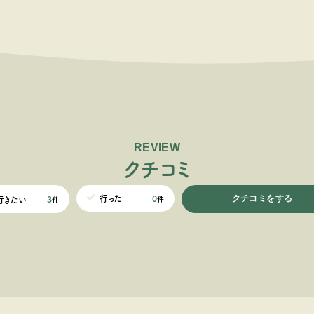
REVIEW
ク
チ
コ
ミ
クチコミをする
0
行った
3
行きたい
件
件