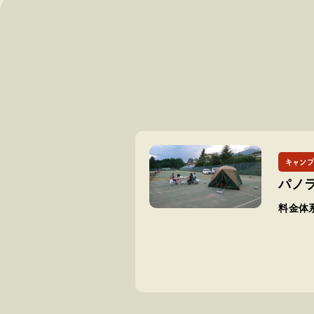
キャン
パノ
料金体