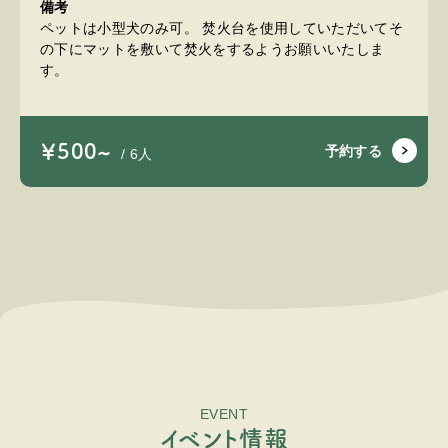
備考
ペットは小型犬のみ可。 焚火台を使用していただいてそ
の下にマットを敷いて焚火をするようお願いいたしま
す。
￥500~
予約する
/ 6人
EVENT
イ
ベ
ン
ト
情
報