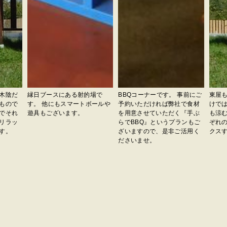
木陰だ
縁日ブースにある射的場で
BBQコーナーです。 事前にご
東屋
もので
す。 他にもスマートボールや
予約いただければ弊社で食材
けで
でそれ
遊具もございます。
を用意させていただく『手ぶ
も涼
リラッ
らでBBQ』というプランもご
ぞれ
す。
ざいますので、是非ご活用く
クス
ださいませ。