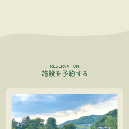
RESERVATION
施
設
を
予
約
す
る