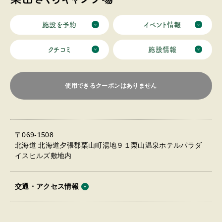
もございますので、汗をかいてもすぐにさっぱりと流す
ことができます。 さらに縁日ブースも設けておりますの
で、子どもから大人まで世代間の壁を越えてキャンプ以
施設を予約
イベント情報
外でも楽しむことができる現代型のキャンプ場となって
おります。
クチコミ
施設情報
使用できるクーポンはありません
〒069-1508
北海道 北海道夕張郡栗山町湯地９１栗山温泉ホテルパラダ
イスヒルズ敷地内
交通・アクセス情報