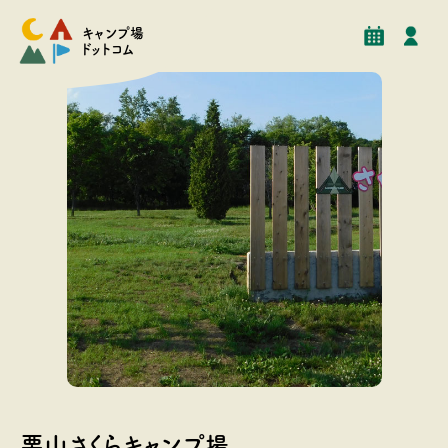
予約
イベント
クチコミ
施設情報
キャンプ場
ドットコム
北海道の広大な土地に作られた自然あふれるフリーサイ
トのキャンプ場。 最大100張以上張れるので大規模なグ
栗山さくらキャンプ場
ルキャンにもご使用いただけます。 併設ホテルでは温泉