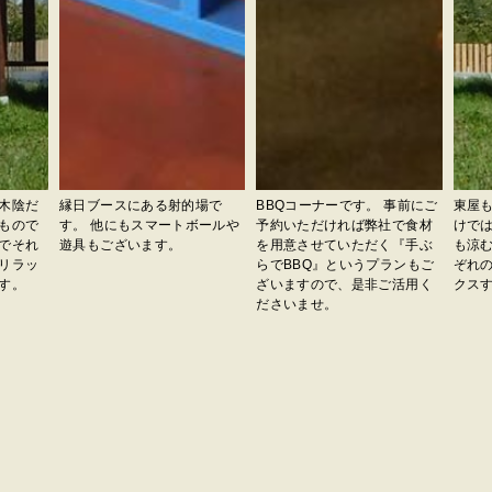
木陰だ
縁日ブースにある射的場で
BBQコーナーです。 事前にご
東屋
もので
す。 他にもスマートボールや
予約いただければ弊社で食材
けで
でそれ
遊具もございます。
を用意させていただく『手ぶ
も涼
リラッ
らでBBQ』というプランもご
ぞれ
す。
ざいますので、是非ご活用く
クス
ださいませ。