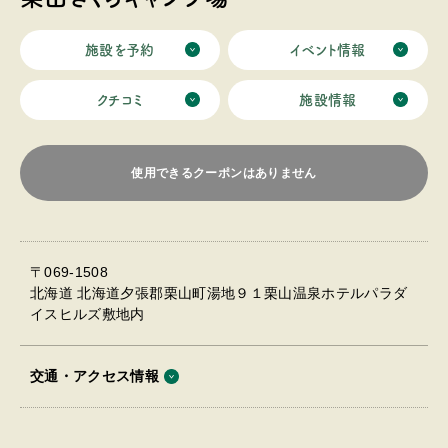
もございますので、汗をかいてもすぐにさっぱりと流す
ことができます。 さらに縁日ブースも設けておりますの
で、子どもから大人まで世代間の壁を越えてキャンプ以
施設を予約
イベント情報
外でも楽しむことができる現代型のキャンプ場となって
おります。
クチコミ
施設情報
使用できるクーポンはありません
〒069-1508
北海道 北海道夕張郡栗山町湯地９１栗山温泉ホテルパラダ
イスヒルズ敷地内
交通・アクセス情報