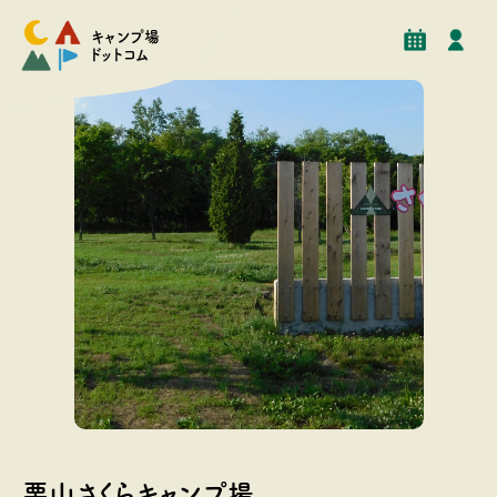
予約
イベント
クチコミ
施設情報
キャンプ場
ドットコム
北海道の広大な土地に作られた自然あふれるフリーサイ
トのキャンプ場。 最大100張以上張れるので大規模なグ
栗山さくらキャンプ場
ルキャンにもご使用いただけます。 併設ホテルでは温泉