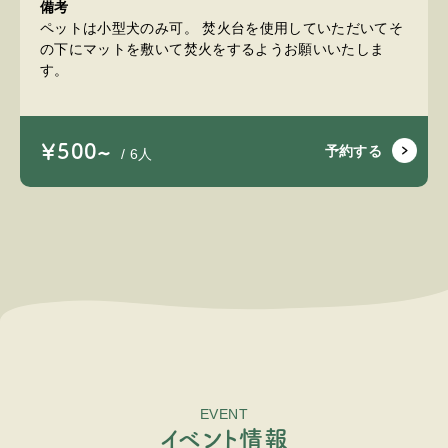
備考
ペットは小型犬のみ可。 焚火台を使用していただいてそ
の下にマットを敷いて焚火をするようお願いいたしま
す。
￥500~
予約する
/ 6人
EVENT
イ
ベ
ン
ト
情
報