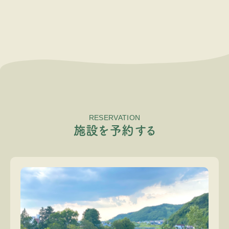
RESERVATION
施
設
を
予
約
す
る