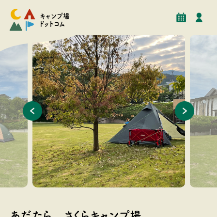
予約
イベント
クチコミ
施設情報
キャンプ場
ドットコム
木の下に張るテントは粋な雰囲気を出しますよね。
芝のフリ
あだたら さくらキャンプ場