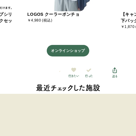
プシリ
LOGOS クーラーポンチョ
【キャ
クセッ
￥4,980 (税込)
下パッ
￥1,870
オンラインショップ
行った
行きたい
送る
最近チェックした施設