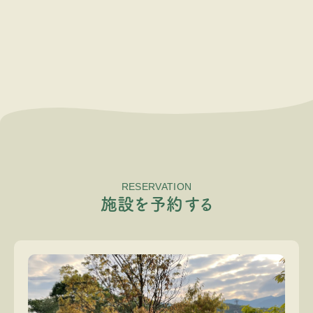
RESERVATION
施
設
を
予
約
す
る