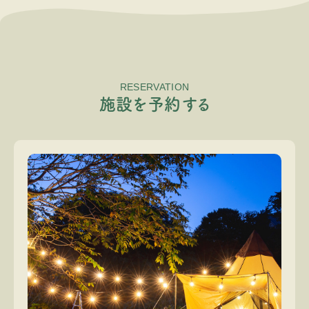
RESERVATION
施
設
を
予
約
す
る