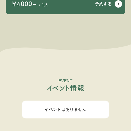
￥4000~
予約する
/ 1人
EVENT
イ
ベ
ン
ト
情
報
イベントはありません