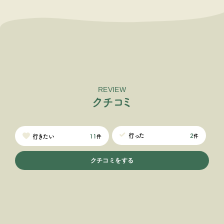
REVIEW
ク
チ
コ
ミ
2
行った
11
行きたい
件
件
クチコミをする