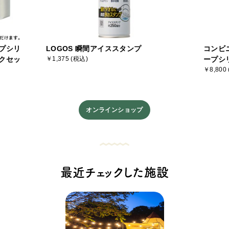
プシリ
LOGOS 瞬間アイススタンプ
コンビ
クセッ
￥1,375 (税込)
ープシ
￥8,800
オンラインショップ
最近チェックした施設