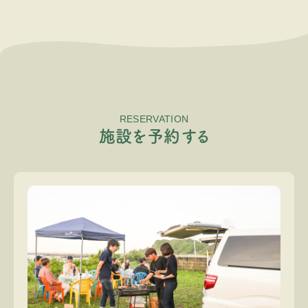
RESERVATION
施
設
を
予
約
す
る