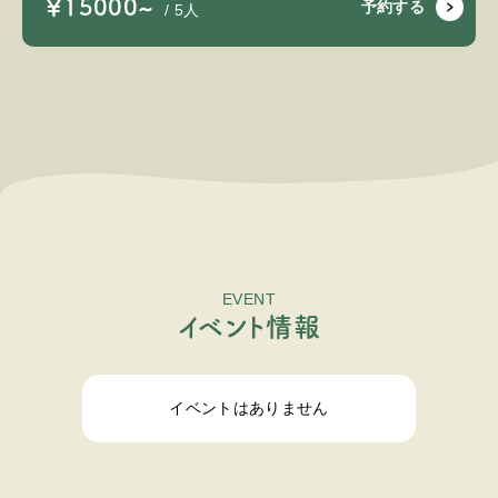
￥15000~
予約する
/ 5人
EVENT
イ
ベ
ン
ト
情
報
イベントはありません