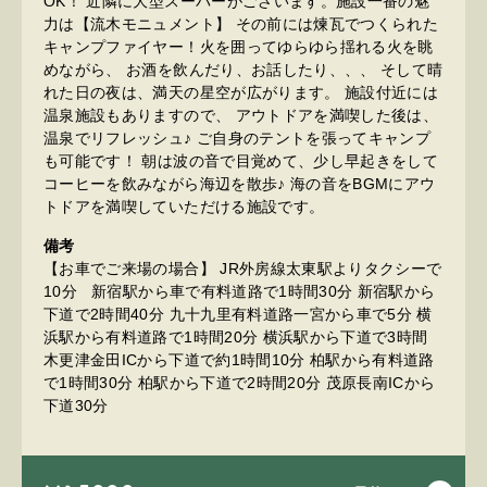
OK！ 近隣に大型スーパーがございます。 ​ 施設一番の魅
力は【流木モニュメント】 その前には煉瓦でつくられた
キャンプファイヤー！ ​ 火を囲ってゆらゆら揺れる火を眺
めながら、 お酒を飲んだり、お話したり、、、 そして晴
れた日の夜は、満天の星空が広がります。 施設付近には
温泉施設もありますので、 アウトドアを満喫した後は、
温泉でリフレッシュ♪ ご自身のテントを張ってキャンプ
も可能です！ 朝は波の音で目覚めて、少し早起きをして
コーヒーを飲みながら海辺を散歩♪ 海の音をBGMにアウ
トドアを満喫していただける施設です。
備考
【お車でご来場の場合】 JR外房線太東駅よりタクシーで
10分 新宿駅から車で有料道路で1時間30分 新宿駅から
下道で2時間40分 九十九里有料道路一宮から車で5分 横
浜駅から有料道路で1時間20分 横浜駅から下道で3時間
木更津金田ICから下道で約1時間10分 柏駅から有料道路
で1時間30分 柏駅から下道で2時間20分 茂原長南ICから
下道30分