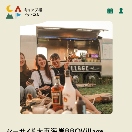
予約
イベント
クチコミ
施設情報
キャンプ場
ドットコム
千葉県一宮町に位置する【太東海岸BBQ Village】は、
目の前は180度広がる大海原！ 海までは徒歩96歩、
シーサイド太東海岸BBQVillage
T2021サーフィン競技会場となる釣ヶ崎海岸のすぐ側に