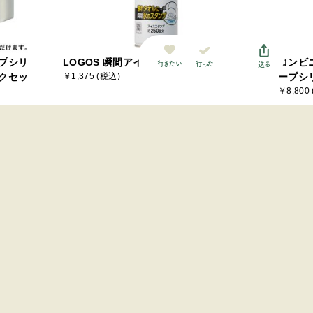
プシリ
LOGOS 瞬間アイススタンプ
コンビ
行った
行きたい
送る
クセッ
￥1,375 (税込)
ープシ
￥8,800
オンラインショップ
最近チェックした施設