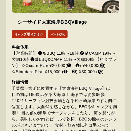
シーサイド太東海岸BBQVillage
キャンプ場イチオシ
ペットOK
料金体系
【営業時間】 ❶🍻BBQ 11時〜18時 ❷🏕CAMP 19時〜
翌朝10時 ❸🥓BBQ&CAMP 11時〜翌朝10時 【料金プラ
ン】 ☆Ocean Plan ¥20,000(❶、❷) ¥40,000(❸)
☆Standard Plan ¥15,000 (❶、❷) ¥30,000 (❸)
詳細情報
千葉県一宮町に位置する【太東海岸BBQ Village】は、
目の前は180度広がる大海原！ 海までは徒歩96歩、
T2021サーフィン競技会場となる釣ヶ崎海岸のすぐ側に
位置します。 ​ 大自然を感じながら、BBQやキャンプを満
喫！ 目の前の海岸で​サーフィンをしたり、 海を見なが
ら、美味しいお肉とビールで乾杯。 ​ BBQの機材のレンタ
ルがございますので、 食材・飲み物以外は手ぶらで