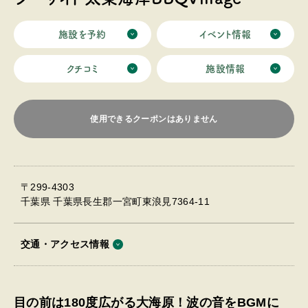
位置します。 ​ 大自然を感じながら、BBQやキャンプを満
喫！ 目の前の海岸で​サーフィンをしたり、 海を見なが
ら、美味しいお肉とビールで乾杯。 ​ BBQの機材のレンタ
施設を予約
イベント情報
ルがございますので、 食材・飲み物以外は手ぶらで
OK！ 近隣に大型スーパーがございます。 ​ 施設一番の魅
クチコミ
施設情報
力は【流木モニュメント】 その前には煉瓦でつくられた
キャンプファイヤー！ ​ 火を囲ってゆらゆら揺れる火を眺
めながら、 お酒を飲んだり、お話したり、、、 そして
晴れた日の夜は、満天の星空が広がります。 施設付近に
使用できるクーポンはありません
は温泉施設もありますので、 アウトドアを満喫した後
は、温泉でリフレッシュ♪ ご自身のテントを張ってキャ
ンプも可能です！ 朝は波の音で目覚めて、少し早起きを
してコーヒーを飲みながら海辺を散歩♪ 海の音をBGMに
アウトドアを満喫していただける施設です。
〒299-4303
千葉県 千葉県長生郡一宮町東浪見7364-11
交通・アクセス情報
目の前は180度広がる大海原！波の音をBGMに