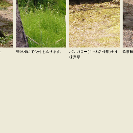
)
管理棟にて受付を承ります。
バンガロー(４~８名様用)全４
炊事棟
棟異形