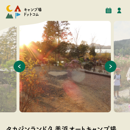
予約
イベント
クチコミ
施設情報
キャンプ場
ドットコム
秋の散歩道（かぶと山の麓)
冬の
タカジンランド久美浜オートキャンプ場