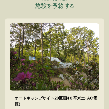
施
設
を
予
約
す
る
オートキャンプサイト20区画4０平米土､AC電
源）