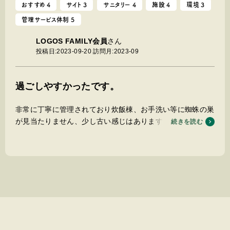
おすすめ 4
サイト 3
サニタリー 4
施設 4
環境 3
管理サービス体制 5
LOGOS FAMILY会員
さん
投稿日:2023-09-20
訪問月:2023-09
過ごしやすかったです。
非常に丁寧に管理されており炊飯棟、お手洗い等に蜘蛛の巣
が見当たりません、少し古い感じはありますが、清潔感が有
続きを読む
り臭いもありません。
空きが有ればサイトを選ばせてもらえます。
2ルームテントですと車を置くとやや狭いサイトが多めだっ
たかもですが、広いサイトグループ使用もありました。
電源サイト設置されていない所は、ドラムで引っ張ってくる
感じです。
コテージは、利用しておりませんのでコメントできません
m(__)m