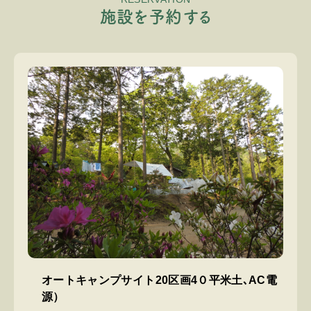
施
設
を
予
約
す
る
オートキャンプサイト20区画4０平米土､AC電
源）