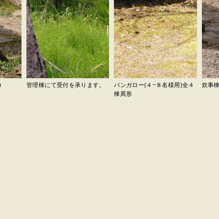
)
管理棟にて受付を承ります。
バンガロー(４~８名様用)全４
炊事棟
棟異形