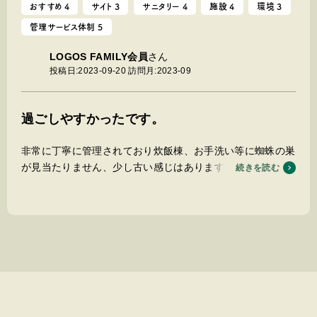
おすすめ 4
サイト 3
サニタリー 4
施設 4
環境 3
管理サービス体制 5
LOGOS FAMILY会員
さん
投稿日:2023-09-20
訪問月:2023-09
過ごしやすかったです。
非常に丁寧に管理されており炊飯棟、お手洗い等に蜘蛛の巣
が見当たりません、少し古い感じはありますが、清潔感が有
続きを読む
り臭いもありません。
空きが有ればサイトを選ばせてもらえます。
2ルームテントですと車を置くとやや狭いサイトが多めだっ
たかもですが、広いサイトグループ使用もありました。
電源サイト設置されていない所は、ドラムで引っ張ってくる
感じです。
コテージは、利用しておりませんのでコメントできません
m(__)m