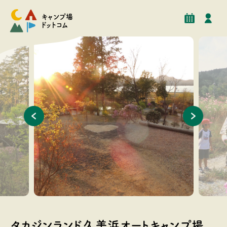
予約
イベント
クチコミ
施設情報
キャンプ場
ドットコム
秋の場内から久美浜湾眺望
秋の散歩
タカジンランド久美浜オートキャンプ場