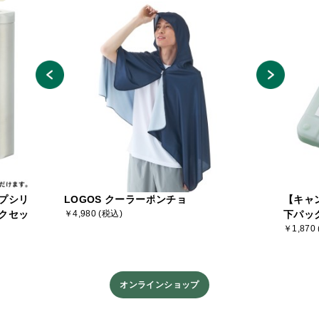
プシリ
LOGOS クーラーポンチョ
【キャ
クセッ
￥4,980 (税込)
下パッ
￥1,870
オンラインショップ