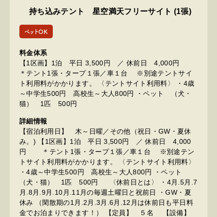
持ち込みテント 星空満天フリーサイト (1張)
ペットOK
料金体系
【1区画】1泊 平日 3,500円 ／ 休前日 4,000円
＊テント1張・タープ１張／車１台 ※別途テントサイ
ト利用料がかかります。 〈テントサイト利用料〉 ・4歳
～中学生500円 高校生～大人800円 ・ペット （犬・
猫） 1匹 500円
詳細情報
【宿泊利用日】 木～日曜／その他（祝日・GW・夏休
み。) 【1区画】1泊 平日 3,500円 ／ 休前日 4,000
円 ＊テント1張・タープ１張／車１台 ※別途テン
トサイト利用料がかかります。 〈テントサイト利用料〉
・4歳～中学生500円 高校生～大人800円 ・ペット
（犬・猫） 1匹 500円 〈休前日とは〉 ・4月.5月.7
月.8月.9月.10月.11月の毎週土曜日と祝前日 ・GW・夏
休み （閑散期の1月.2月.3月.6月.12月は休前日も平日料
金でお泊まりできます！） 【定員】 ５名 【設備】