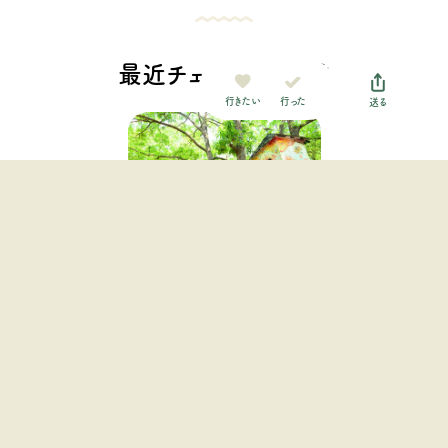
最近チェックした施設
行った
行きたい
送る
バルンバルンの森（洞門キャ
ンプ場）
九州・沖縄地方 / 大分県