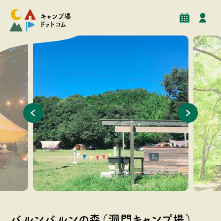
予約
イベント
クチコミ
施設情報
キャンプ場
ドットコム
持ち込みテントは電源付きサイトもございます。
森には2
します。
バルンバルンの森（洞門キャンプ場）