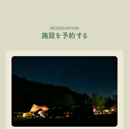
RESERVATION
施
設
を
予
約
す
る