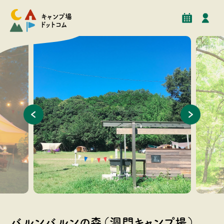
予約
イベント
クチコミ
施設情報
キャンプ場
ドットコム
持ち込みテントは電源付きサイトもございます。
森には2
します。
バルンバルンの森（洞門キャンプ場）