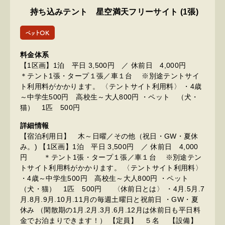
持ち込みテント 星空満天フリーサイト (1張)
ペットOK
料金体系
【1区画】1泊 平日 3,500円 ／ 休前日 4,000円
＊テント1張・タープ１張／車１台 ※別途テントサイ
ト利用料がかかります。 〈テントサイト利用料〉 ・4歳
～中学生500円 高校生～大人800円 ・ペット （犬・
猫） 1匹 500円
詳細情報
【宿泊利用日】 木～日曜／その他（祝日・GW・夏休
み。) 【1区画】1泊 平日 3,500円 ／ 休前日 4,000
円 ＊テント1張・タープ１張／車１台 ※別途テン
トサイト利用料がかかります。 〈テントサイト利用料〉
・4歳～中学生500円 高校生～大人800円 ・ペット
（犬・猫） 1匹 500円 〈休前日とは〉 ・4月.5月.7
月.8月.9月.10月.11月の毎週土曜日と祝前日 ・GW・夏
休み （閑散期の1月.2月.3月.6月.12月は休前日も平日料
金でお泊まりできます！） 【定員】 ５名 【設備】