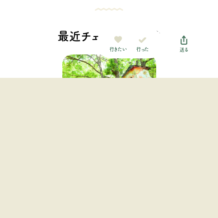
最近チェックした施設
行った
行きたい
送る
バルンバルンの森（洞門キャ
ンプ場）
九州・沖縄地方 / 大分県