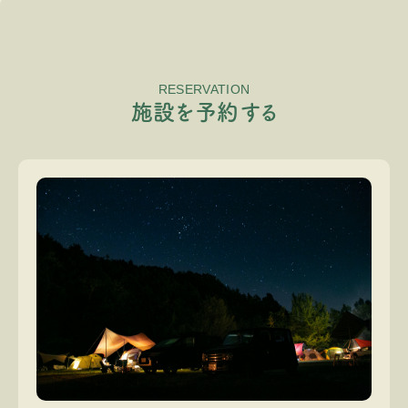
RESERVATION
施
設
を
予
約
す
る