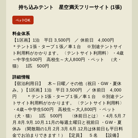
持ち込みテント 星空満天フリーサイト (1張)
ペットOK
料金体系
【1区画】1泊 平日 3,500円 ／ 休前日 4,000円
＊テント1張・タープ１張／車１台 ※別途テントサイ
ト利用料がかかります。 〈テントサイト利用料〉 ・4歳
～中学生500円 高校生～大人800円 ・ペット （犬・
猫） 1匹 500円
詳細情報
【宿泊利用日】 木～日曜／その他（祝日・GW・夏休
み。) 【1区画】1泊 平日 3,500円 ／ 休前日 4,000
円 ＊テント1張・タープ１張／車１台 ※別途テン
トサイト利用料がかかります。 〈テントサイト利用料〉
・4歳～中学生500円 高校生～大人800円 ・ペット
（犬・猫） 1匹 500円 〈休前日とは〉 ・4月.5月.7
月.8月.9月.10月.11月の毎週土曜日と祝前日 ・GW・夏
休み （閑散期の1月.2月.3月.6月.12月は休前日も平日料
金でお泊まりできます！） 【定員】 ５名 【設備】