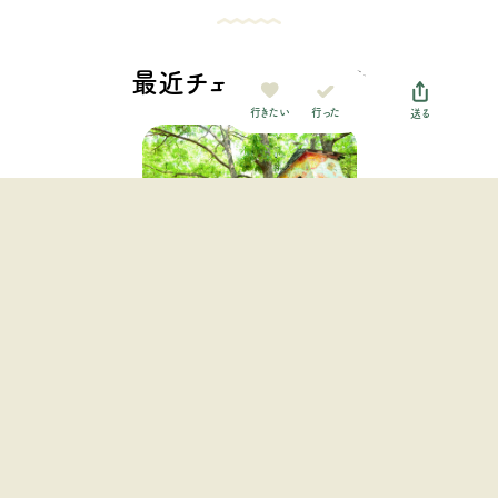
最近チェックした施設
行った
行きたい
送る
バルンバルンの森（洞門キャ
ンプ場）
九州・沖縄地方 / 大分県