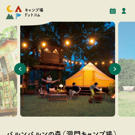
予約
イベント
クチコミ
施設情報
キャンプ場
ドットコム
迎えいた
春と冬限定でグランピングも楽しめます。
持ち込み
バルンバルンの森（洞門キャンプ場）