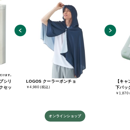
プシリ
LOGOS クーラーポンチョ
【キャ
クセッ
￥4,980 (税込)
下パッ
￥1,870
オンラインショップ